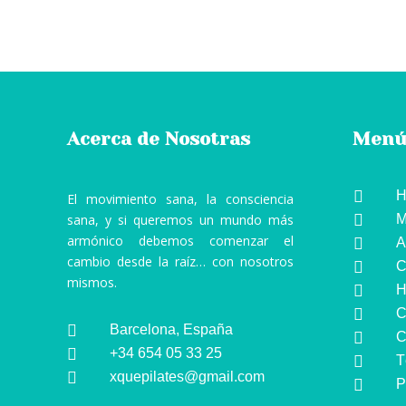
Acerca de Nosotras
Men

H
El movimiento sana, la consciencia
sana, y si queremos un mundo más

M
armónico debemos comenzar el

A
cambio desde la raíz… con nosotros

C
mismos.

H

C

Barcelona, España

C

+34 654 05 33 25

T

xquepilates@gmail.com

P