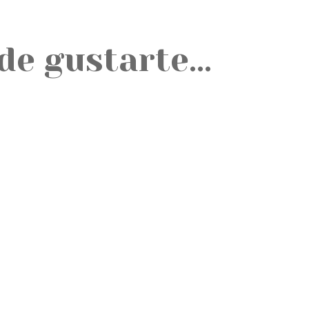
de gustarte…
ferencias Cuando buscas pilates en Barcelona, te encuentras con una...