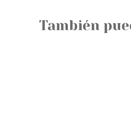
También pue
No todo el pilates es igual: entendiendo las di