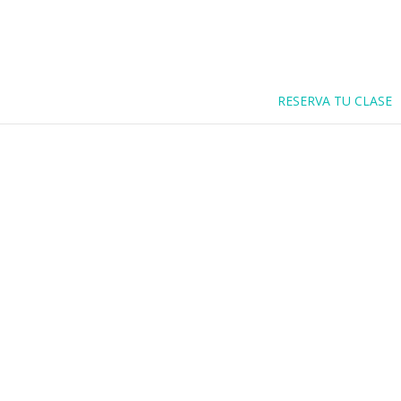
RESERVA TU CLASE
Como el Pilat
aliviar el dol