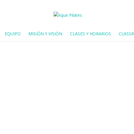
EQUIPO
MISIÓN Y VISIÓN
CLASES Y HORARIOS
CLASS
es puede ayudarte a
or menstrual