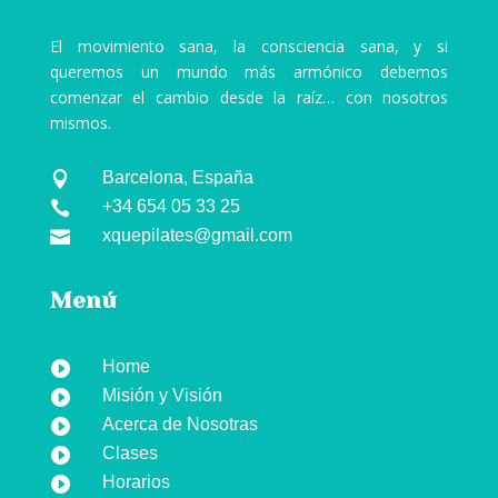
El movimiento sana, la consciencia sana, y si
queremos un mundo más armónico debemos
comenzar el cambio desde la raíz… con nosotros
mismos.
Barcelona, España

+34 654 05 33 25

xquepilates@gmail.com

Menú
Home

Misión y Visión

Acerca de Nosotras

Clases

Horarios
