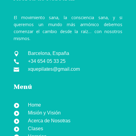
El movimiento sana, la consciencia sana, y si
queremos un mundo más armónico debemos
comenzar el cambio desde la raíz… con nosotros
mismos.
Barcelona, España

+34 654 05 33 25

xquepilates@gmail.com

Menú
Home

Misión y Visión

Acerca de Nosotras

Clases
