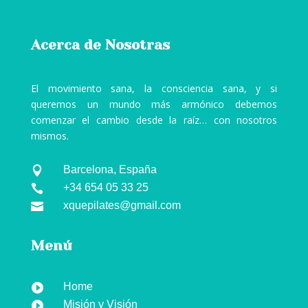
Acerca de Nosotras
El movimiento sana, la consciencia sana, y si
queremos un mundo más armónico debemos
comenzar el cambio desde la raíz… con nosotros
mismos.
Barcelona, España

+34 654 05 33 25

xquepilates@gmail.com

Menú
Home

Misión y Visión
